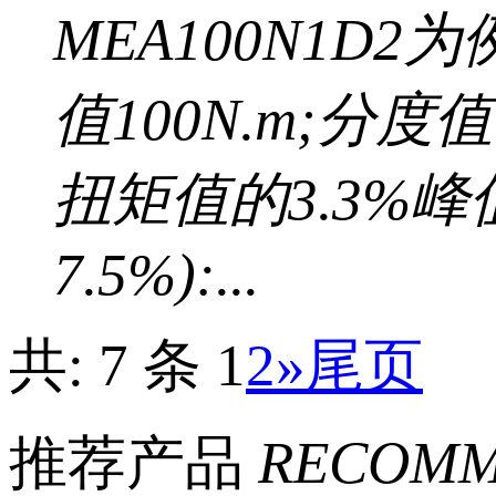
MEA100N1D
值100N.m;分度
扭矩值的3.3%峰
7.5%):...
共: 7 条
1
2
»
尾页
推荐产品
RECOMM